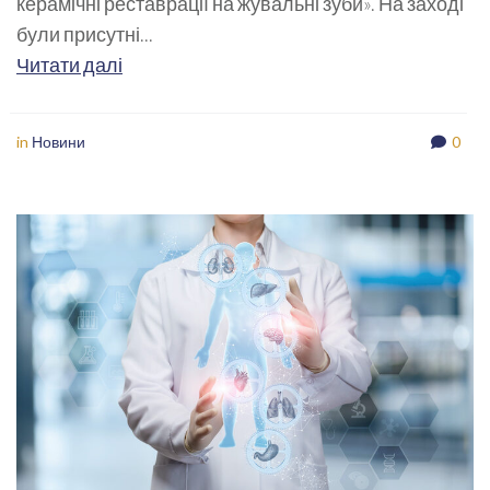
керамічні реставрації на жувальні зуби». На заході
були присутні...
Читати далі
in
Новини
0