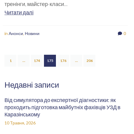
тренінги, майстер-класи...
Читати далі
in
Анонси
,
Новини
0
1
…
174
175
176
…
206
Недавні записи
Від симулятора до експертної діагностики: як
проходить підготовка майбутніх фахівців УЗД в
Каразінському
10 Травня, 2026