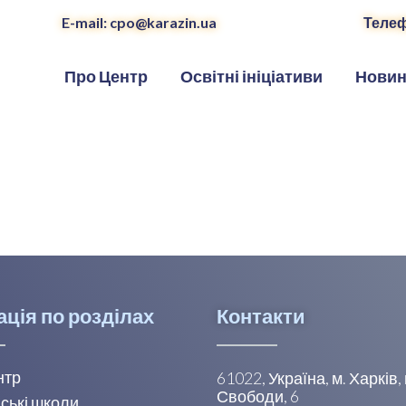
E-mail: cpo@karazin.ua
Телеф
Про Центр
Освітні ініціативи
Нови
ація по розділах
Контакти
нтр
61022, Україна, м. Харків
Свободи, 6
ські школи