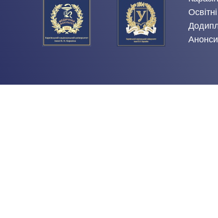
Освітні
Додипл
Анонси