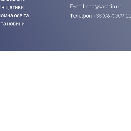
E-mail: cpo@karazin.ua
 ініціативи
омна освіта
Телефон +38 (067) 309-2
 та новини