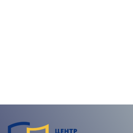
Консультації, інформаційно-організаційний
супровід, позапланові освітні заходи, попередня
реєстрація на навчання, відповіді на запитання,
останні новини
ПРИЄДНАТИСЯ