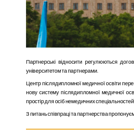
Партнерські відносити регулюються дого
університетом та партнерами.
Центр післядипломної медичної освіти переб
нову систему післядипломної медичної осв
простір для осіб немедичних спеціальностей
З питань співпраці та партнерства пропонує