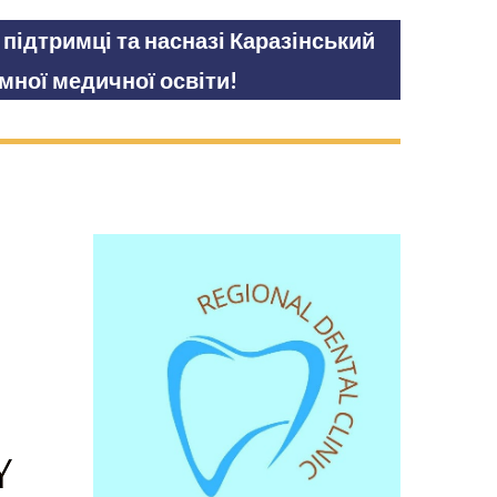
підтримці та насназі Каразінський
мної медичної освіти!