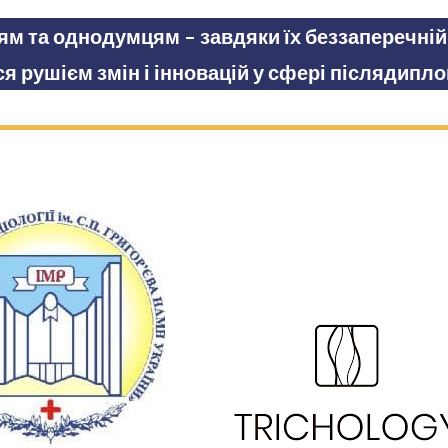
м та однодумцям – завдяки їх беззаперечній 
я рушієм змін і інновацій у сфері післядипло