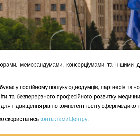
ворами, меморандумами, консорціумами та іншими д
уває у постійному пошуку однодумців, партнерів та но
іти та безперервного професійного розвитку медичних
 для підвищення рівню компетентності у сфері медико-
мо скористатись
контактами Центру
.