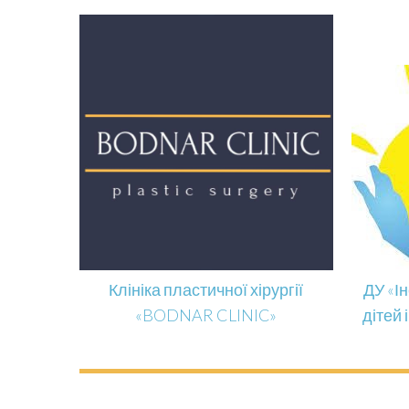
Клініка пластичної хірургії
ДУ «І
«BODNAR CLINIC»
дітей 