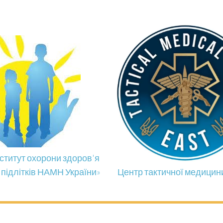
нститут охорони здоров'я
і підлітків НАМН України»
Центр тактичної медицини