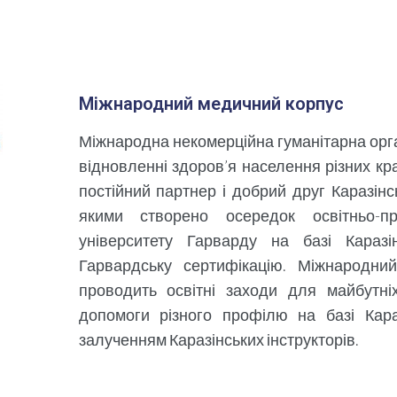
Міжнародний медичний корпус
Міжнародна некомерційна гуманітарна орган
відновленні здоров’я населення різних кр
постійний партнер і добрий друг Каразінс
якими створено осередок освітньо-п
університету Гарварду на базі Каразі
Гарвардську сертифікацію. Міжнародни
проводить освітні заходи для майбутні
допомоги різного профілю на базі Караз
залученням Каразінських інструкторів.