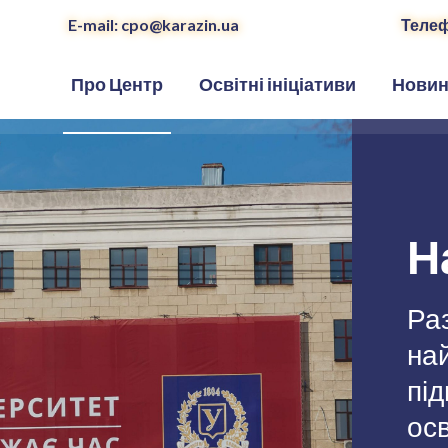
E-mail: cpo@karazin.ua
Телеф
Про Центр
Освітні ініціативи
Нови
Н
Ра
на
під
осв