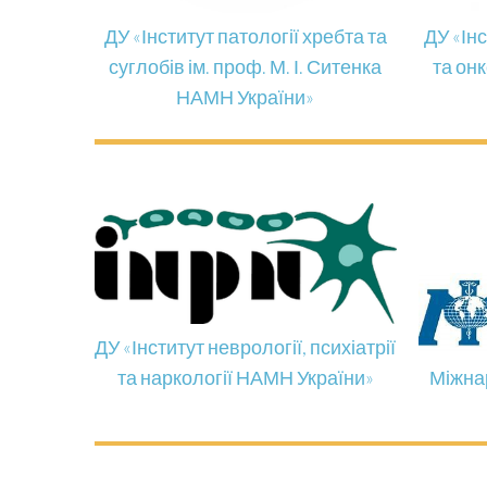
ДУ «Інститут патології хребта та
ДУ «Ін
суглобів ім. проф. М. І. Ситенка
та онк
НАМН України»
ДУ «Інститут неврології, психіатрії
та наркології НАМН України»
Міжна