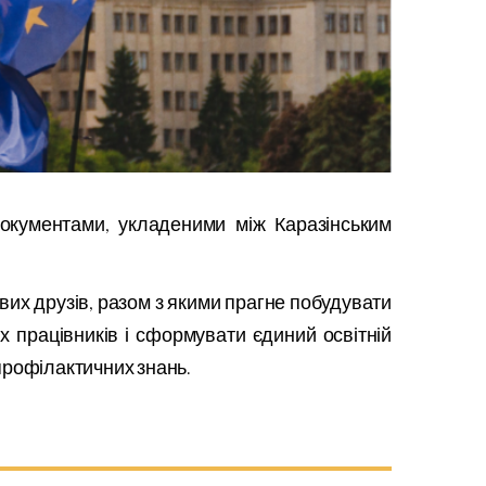
окументами, укладеними між Каразінським
вих друзів, разом з якими прагне побудувати
 працівників і сформувати єдиний освітній
профілактичних знань.