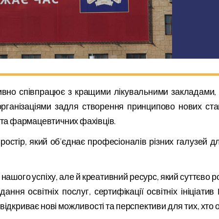
тивно співпрацює з кращими лікувальними закладами
організаціями задля створення принципово нових ста
 та фармацевтичних фахівців.
остір, який об’єднає професіоналів різних галузей д
вп нашого успіху, але й креативний ресурс, який суттєв
адання освітніх послуг, сертифікації освітніх ініціат
ідкриває нові можливості та перспективи для тих, хто 