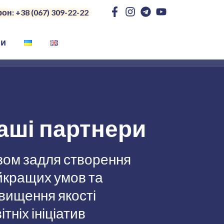
он: +38 (067) 309-22-22
ни
аші партнери
зом задля створення
йкращих умов та
вищення якості
ітніх ініціатив