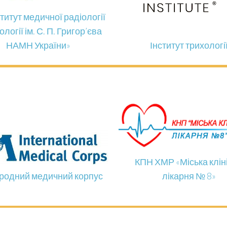
ститут медичної радіології
ології ім. С. П. Григор’єва
НАМН України»
Інститут трихологі
КПН ХМР «Міська клін
родний медичний корпус
лікарня № 8»