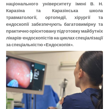
національного університету імені В. Н.
Каразіна та Каразінська школа
травматології, ортопедії, хірургії та
ендоскопії забезпечують багатовимірну та
практично орієнтовану підготовку майбутніх
лікарів-ендоскопістів на циклах спеціалізації
за спеціальністю «Ендоскопія».