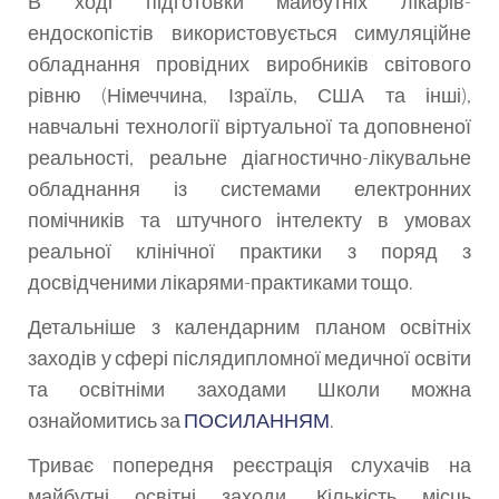
В ході підготовки майбутніх лікарів-
ендоскопістів використовується симуляційне
обладнання провідних виробників світового
рівню (Німеччина, Ізраїль, США та інші),
навчальні технології віртуальної та доповненої
реальності, реальне діагностично-лікувальне
обладнання із системами електронних
помічників та штучного інтелекту в умовах
реальної клінічної практики з поряд з
досвідченими лікарями-практиками тощо.
Детальніше з календарним планом освітніх
заходів у сфері післядипломної медичної освіти
та освітніми заходами Школи можна
ознайомитись за
ПОСИЛАННЯМ
.
Триває попередня реєстрація слухачів на
майбутні освітні заходи. Кількість місць