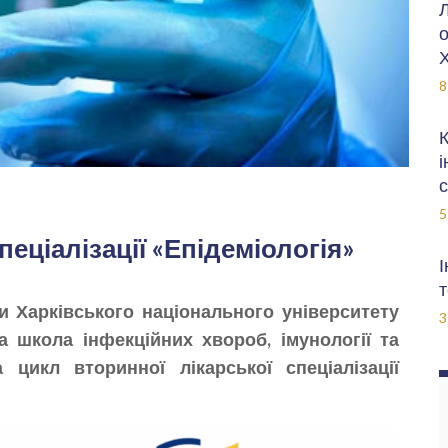
Л
о
Х
8
К
і
с
5
пеціалізації «Епідеміологія»
І
т
и Харківського національного університету
3
ка школа інфекційних хвороб, імунології та
 цикл вторинної лікарської спеціалізації