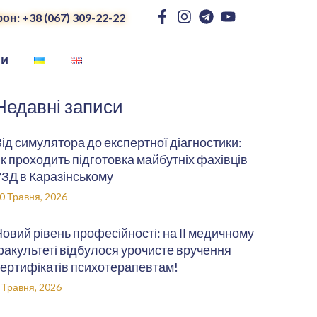
он: +38 (067) 309-22-22
ни
Недавні записи
ід симулятора до експертної діагностики:
к проходить підготовка майбутніх фахівців
ЗД в Каразінському
0 Травня, 2026
овий рівень професійності: на ІІ медичному
акультеті відбулося урочисте вручення
ертифікатів психотерапевтам!
 Травня, 2026