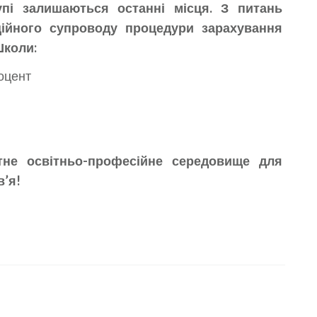
упі залишаються останні місця. З питань
ційного супроводу процедури зарахування
Школи:
доцент
тне освітньо-професійне середовище для
’я!