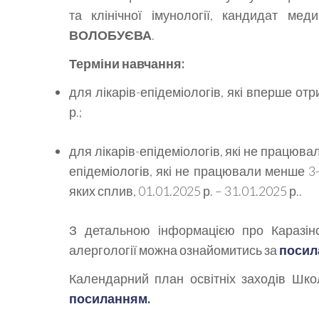
та клінічної імунології, кандидат меди
ВОЛОБУЄВА
.
Терміни навчання:
для лікарів-епідеміологів, які вперше отр
р.;
для лікарів-епідеміологів, які не працювал
епідеміологів, які не працювали менше 3-х
яких сплив, 01.01.2025 р. – 31.01.2025 р..
З детальною інформацією про Каразінс
алергології можна ознайомитись за
посил
Календарний план освітніх заходів Шко
посиланням
.