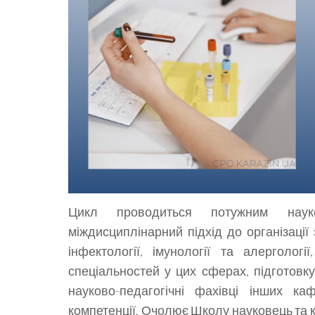
Цикл проводиться потужним науков
міждисциплінарний підхід до організації
інфектології, імунології та алерголог
спеціальностей у цих сферах, підготовку
науково-педагогічні фахівці інших к
компетенції. Очолює Школу науковець та к