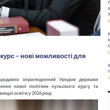
Л
о
Х
8
К
і
с
5
курс – нові можливості для
І
т
3
нещодавно оприлюднений Урядом держави
ення нової політики нульового курсу та
ищої освіти у 2026 році.