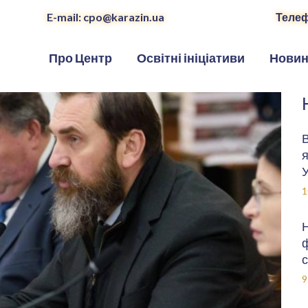
E-mail: cpo@karazin.ua
Телеф
Про Центр
Освітні ініціативи
Нови
В
я
У
1
Н
ф
с
9