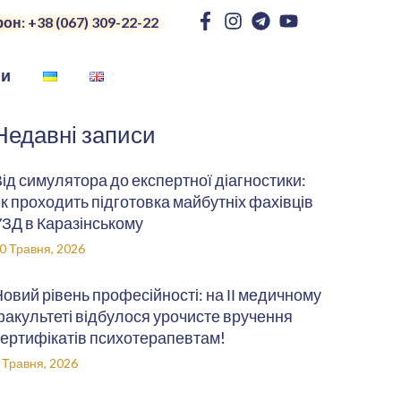
он: +38 (067) 309-22-22
ни
Недавні записи
ід симулятора до експертної діагностики:
к проходить підготовка майбутніх фахівців
ЗД в Каразінському
0 Травня, 2026
овий рівень професійності: на ІІ медичному
акультеті відбулося урочисте вручення
ертифікатів психотерапевтам!
 Травня, 2026