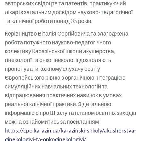
авторських свідоцтв та патентів, практикуючий
лікар із загальним досвідом науково-педагогічної
та клінічної роботи понад 35 років.
Керівництво Віталія Сергійовича та злагоджена
робота потужного науково-педагогічного
колективу Каразінської школи акушерства,
гінекології та онкогінекології дозволяють
пропонувати кожному слухачу освіту
Європейського рівню з органічною інтеграцією
симуляційних навчальних технологій та
відпрацювання практичних навичок в умовах
реальної клінічної практики. З детальною
інформацією про Школу та планом освітніх заходів
можна ознайомитись за посиланням
https://cpo.karazin.ua/karazinski-shkoly/akusherstva-
ginekologiyi-ta-onkoginekologiyi/
.