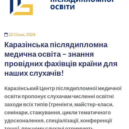
22 Січня, 2024
Каразінська післядипломна
медична освіта – знання
провідних фахівців країни для
наших слухачів!
Каразінський Центр післядипломної медичної
освіти пропонує слухачам численні освітні
заходи всіх типів (тренінги, майстер-класи,
семінари, стажування, цикли тематичного
удосконалення, спеціалізації, конференції
тощо), при чому слухачі отримують