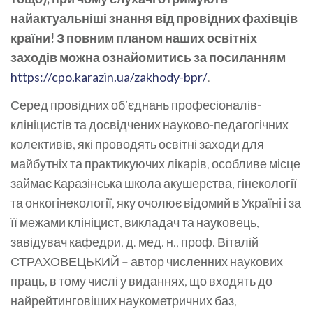
найактуальніші знання від провідних фахівців
країни! З повним планом наших освітніх
заходів можна ознайомитись за посиланням
https://cpo.karazin.ua/zakhody-bpr/
.
Серед провідних об’єднань професіоналів-
клініцистів та досвідчених науково-педагогічних
колективів, які проводять освітні заходи для
майбутніх та практикуючих лікарів, особливе місце
займає Каразінська школа акушерства, гінекології
та онкогінекології, яку очолює відомий в Україні і за
її межами клініцист, викладач та науковець,
завідувач кафедри, д. мед. н., проф. Віталій
СТРАХОВЕЦЬКИЙ – автор численних наукових
праць, в тому числі у виданнях, що входять до
найрейтинговіших наукометричних баз,