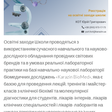
Освітні заходи Школи проводяться з
використанням сучасного навчального та науково-
дослідного обладнання провідних світових
брендів та в умовах реальної лабораторної
практики на базі навчально-наукової лабораторії
біомедичних досліджень «Karazin BioMed», яка є
базою для проведення лекцій, тренінгів і майстер-
класів з клінічної біохімії та молекулярної
діагностики для студентів, лікарів-інтернів, лікарів
клінічних спеціальностей і лікарів-лаборантів на
циклах тематичного удосконалення та інших