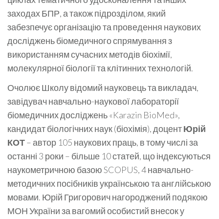
заходах БПР, а також підрозділом, який
забезпечує організацію та проведення наукових
досліджень біомедичного спрямування з
використанням сучасних методів біохімії,
молекулярної біології та клітинних технологій.
Очолює Школу відомий науковець та викладач,
завідувач навчально-наукової лабораторії
біомедичних досліджень «Karazin BioMed»,
кандидат біологічних наук (біохімія), доцент
Юрій
КОТ
– автор 105 наукових праць, в тому числі за
останні 3 роки – більше 10 статей, що індексуються
наукометричною базою SCOPUS, 4 навчально-
методичних посібників українською та англійською
мовами. Юрій Григорович нагороджений подякою
МОН України за вагомий особистий внесок у