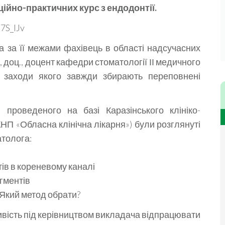
ційно-практичних курс з ендодонтії.
7S_lJv
а за її межами фахівець в області надсучасних
., доц., доцент кафедри стоматології ІІ медичного
і заходи якого завжди збирають переповнені
, проведеного на базі Каразінського клініко-
НП «Обласна клінічна лікарня») були розглянуті
атолога:
ів в кореневому каналі
гментів
 Який метод обрати?
ливість під керівництвом викладача відпрацювати