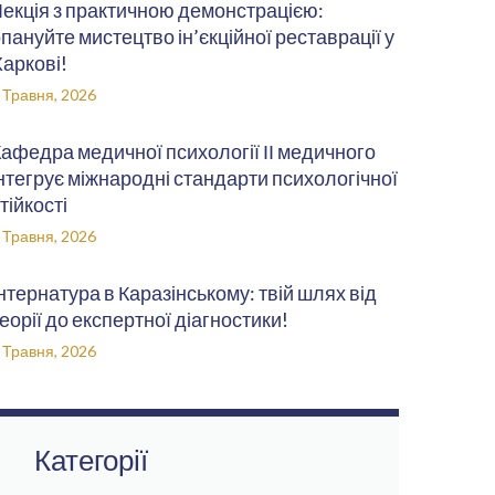
екція з практичною демонстрацією:
пануйте мистецтво ін’єкційної реставрації у
аркові!
 Травня, 2026
афедра медичної психології ІІ медичного
нтегрує міжнародні стандарти психологічної
тійкості
 Травня, 2026
нтернатура в Каразінському: твій шлях від
еорії до експертної діагностики!
 Травня, 2026
Категорії