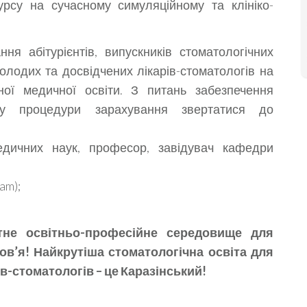
урсу на сучасному симуляційному та клініко-
ня абітурієнтів, випускників стоматологічних
молодих та досвідчених лікарів-стоматологів на
ої медичної освіти. З питань забезпечення
воду процедури зарахування звертатися до
дичних наук, професор, завідувач кафедри
am);
тне освітньо-професійне середовище для
в’я! Найкрутіша стоматологічна освіта для
ів-стоматологів – це Каразінський!