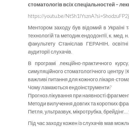
стоматологів всіх спеціальностей – лек
https://youtu.be/NtSh1IYsznA?si=ShodzuFP2j
Ментором заходу був відомий в Україні т
технологій та методик ендодонтії, к. мед. н
факультету Станіслав ГЕРАНІН, освітн
аудиторії слухачів.
В програмі лекційно-практичного курсу
симуляційного стоматологічного центру (К
важливі питання для кожного лікаря-стом
Чому ламаються ендоінструменти?
Прогноз лікування при наявності фрагмент
Методи вилучення довгих та коротких фра
Петля, ультразвук, мікротрубка, брейдінг…
Під час заходу кожен із слухачів мав мож