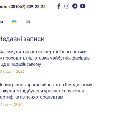
он: +38 (067) 309-22-22
ни
Недавні записи
ід симулятора до експертної діагностики:
к проходить підготовка майбутніх фахівців
ЗД в Каразінському
0 Травня, 2026
овий рівень професійності: на ІІ медичному
акультеті відбулося урочисте вручення
ертифікатів психотерапевтам!
 Травня, 2026