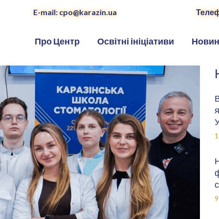
E-mail: cpo@karazin.ua
Телеф
Про Центр
Освітні ініціативи
Нови
В
я
У
1
Н
ф
с
9