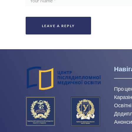
Навіг
Про це
Каразін
Освітні
Додипл
Анонси