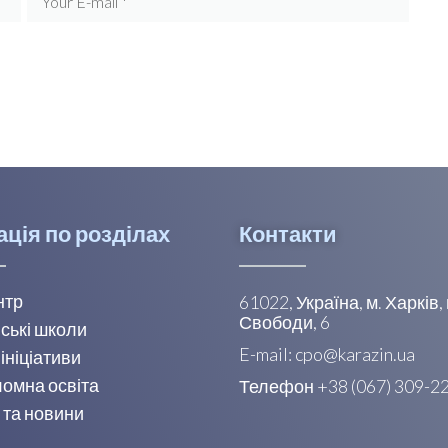
ація по розділах
Контакти
нтр
61022, Україна, м. Харків
Свободи, 6
ські школи
E-mail: cpo@karazin.ua
 ініціативи
омна освіта
Телефон +38 (067) 309-2
 та новини