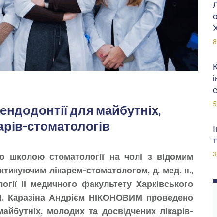
Л
о
Х
8
К
і
с
5
ендодонтії для майбутніх,
арів-стоматологів
І
т
3
ю школою стоматології на чолі з відомим
ктикуючим лікарем-стоматологом, д. мед. н.,
огії ІІ медичного факультету Харківського
 Н. Каразіна Андрієм НІКОНОВИМ проведено
айбутніх, молодих та досвідчених лікарів-