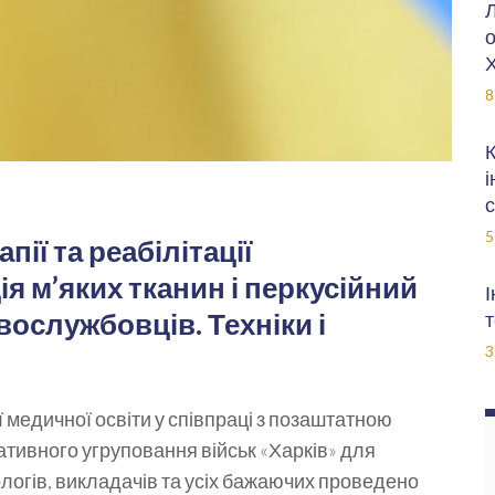
Л
о
Х
8
К
і
с
5
пії та реабілітації
я м’яких тканин і перкусійний
І
вослужбовців. Техніки і
т
3
 медичної освіти у співпраці з позаштатною
ративного угруповання військ «Харків» для
ітологів, викладачів та усіх бажаючих проведено