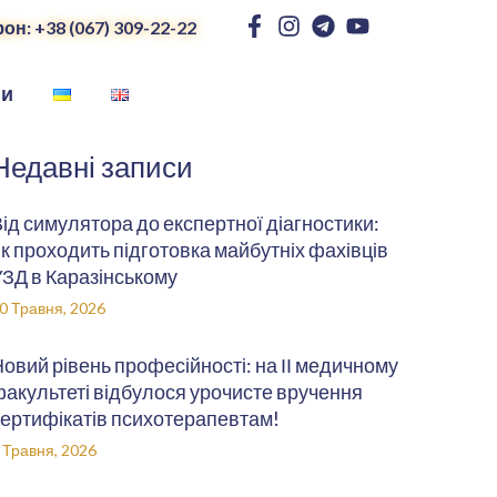
он: +38 (067) 309-22-22
ни
Недавні записи
ід симулятора до експертної діагностики:
к проходить підготовка майбутніх фахівців
ЗД в Каразінському
0 Травня, 2026
овий рівень професійності: на ІІ медичному
акультеті відбулося урочисте вручення
ертифікатів психотерапевтам!
 Травня, 2026