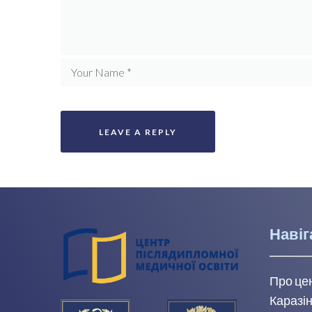
Навіг
Про це
Каразін