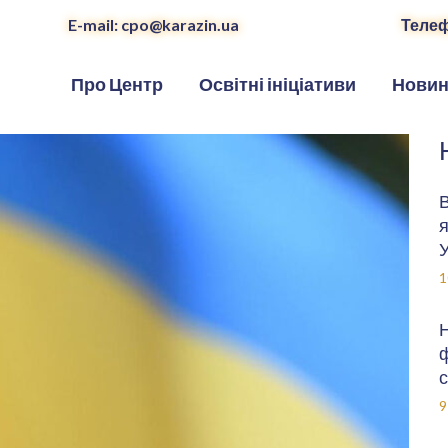
E-mail: cpo@karazin.ua
Телеф
Про Центр
Освітні ініціативи
Нови
В
я
У
1
Н
ф
с
9