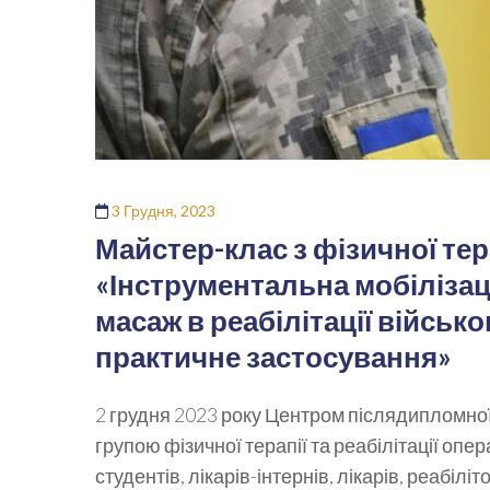
3 Грудня, 2023
Майстер-клас з фізичної тера
«Інструментальна мобілізаці
масаж в реабілітації військо
практичне застосування»
2 грудня 2023 року Центром післядипломної
групою фізичної терапії та реабілітації опе
студентів, лікарів-інтернів, лікарів, реабіл