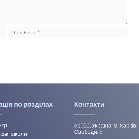
ація по розділах
Контакти
нтр
61022, Україна, м. Харків
Свободи, 6
ські школи