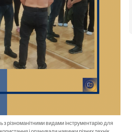
ь з різноманітними видами інструментарію для
користання і опанували навички різних технік