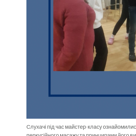
Слухачі під час майстер-класу ознайомилис
перкусійного масажу та принципами його ви