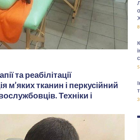
Л
о
Х
8
К
і
с
5
пії та реабілітації
І
я м’яких тканин і перкусійний
т
вослужбовців. Техніки і
3