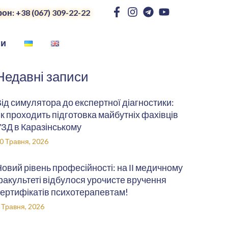
он: +38 (067) 309-22-22
ни
Недавні записи
ід симулятора до експертної діагностики:
к проходить підготовка майбутніх фахівців
ЗД в Каразінському
0 Травня, 2026
овий рівень професійності: на ІІ медичному
акультеті відбулося урочисте вручення
ертифікатів психотерапевтам!
 Травня, 2026