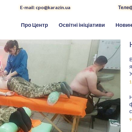
E-mail: cpo@karazin.ua
Телеф
Про Центр
Освітні ініціативи
Нови
В
я
У
1
Н
ф
с
9