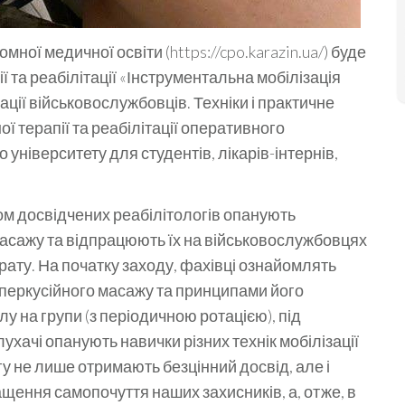
ої медичної освіти (https://cpo.karazin.ua/) буде
ї та реабілітації «Інструментальна мобілізація
тації військовослужбовців. Техніки і практичне
ї терапії та реабілітації оперативного
 університету для студентів, лікарів-інтернів,
ом досвідчених реабілітологів опанують
масажу та відпрацюють їх на військовослужбовцях
ату. На початку заходу, фахівці ознайомлять
 перкусійного масажу та принципами його
у на групи (з періодичною ротацією), під
ухачі опанують навички різних технік мобілізації
нгу не лише отримають безцінний досвід, але і
щення самопочуття наших захисників, а, отже, в