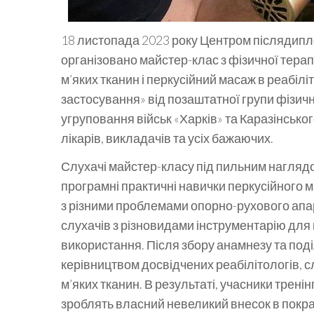
18 листопада 2023 року Центром післядипломн
організовано майстер-клас з фізичної терапі
м’яких тканин і перкусійний масаж в реабілі
застосування» від позаштатної групи фізично
угруповання військ «Харків» та Каразінського
лікарів, викладачів та усіх бажаючих.
Слухачі майстер-класу під пильним нагляд
програмні практичні навички перкусійного 
з різними проблемами опорно-рухового апар
слухачів з різновидами інструментарію для
використання. Після збору анамнезу та поділ
керівництвом досвідчених реабілітологів, сл
м’яких тканин. В результаті, учасники трені
зроблять власний невеликий внесок в покра