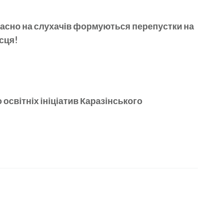
часно на слухачів формуються перепустки на
сця!
 освітніх ініціатив Каразінського