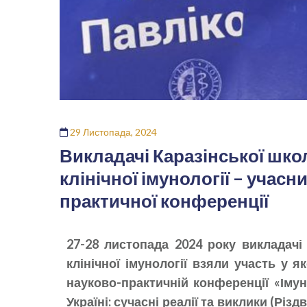
29 Листопада, 2024
Викладачі Каразінської шко
клінічної імунології – учас
практичної конференції
27-28 листопада 2024 року викладачі
клінічної імунології взяли участь у я
науково-практичній конференції «Імуно
Україні: сучасні реалії та виклики (Різд