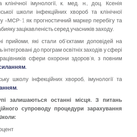
лінічної імунології, к. мед. н., доц. Ксенія
ської школи інфекційних хвороб та клінічної
му «МСР-1 як прогностичний маркер перебігу та
абияку зацікавленість серед учасників заходу.
ьні прийоми, які стали об’єктами доповідей на
інтегровані до програм освітніх заходів у сфері
рацівників сфери охорони здоров’я, з повним
силанням
.
ьку школу інфекційних хвороб, імунології та
анням
.
упі залишаються останні місця. З питань
ційного супроводу процедури зарахування
Школи:
доцент