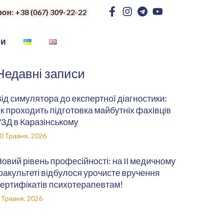
он: +38 (067) 309-22-22
ни
Недавні записи
ід симулятора до експертної діагностики:
к проходить підготовка майбутніх фахівців
ЗД в Каразінському
0 Травня, 2026
овий рівень професійності: на ІІ медичному
акультеті відбулося урочисте вручення
ертифікатів психотерапевтам!
 Травня, 2026