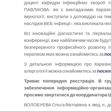
доцент кафедри інфекційних хвороб та к
ПАВЛІКОВА, які є викладачами Каразін
імунології, виступили з доповіддю на те
наслідків ВЕБ-інфекції», яка викликала не
Всі інноваційні діагностичні та лікувал
конференції, вже найближчим часом будуть 
безперервного професійного розвитку п
переліком яких можна ознайомитись за
по
З детальною інформацією про Каразінс
алергології можна ознайомитись за
посил
Триває попередня реєстрація. В гр
забезпечення інформаційно-організа
просимо звертатися до координатора 
ВОЛОБУЄВА Ольга Вікторівна, к. мед. н., 