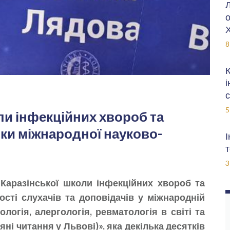
Л
о
Х
8
К
і
с
5
ли інфекційних хвороб та
ники міжнародної науково-
І
т
3
 Каразінської школи інфекційних хвороб та
кості слухачів та доповідачів у міжнародній
логія, алергологія, ревматологія в світі та
вяні читання у Львові)», яка декілька десятків