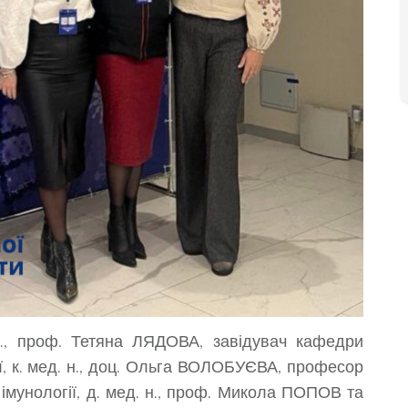
н., проф. Тетяна ЛЯДОВА, завідувач кафедри
ії, к. мед. н., доц. Ольга ВОЛОБУЄВА, професор
 імунології, д. мед. н., проф. Микола ПОПОВ та