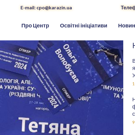
E-mail: cpo@karazin.ua
Телеф
Про Центр
Освітні ініціативи
Нови
В
я
У
1
Н
ф
с
9