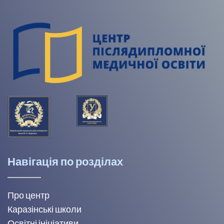
Навігація по розділах
Про центр
Каразінські школи
Освітні ініціативи