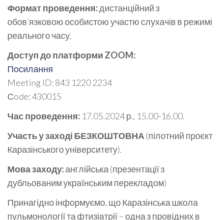
Формат проведення:
дистанційний з
обов’язковою особистою участю слухачів в режимі
реального часу.
Доступ до платформи ZOOM:
Посилання
Meeting ID: 843 1220 2234
Сode: 430015
Час проведення:
17.05.2024 р., 15.00-16.00.
Участь у заході БЕЗКОШТОВНА
(пілотний проєкт
Каразінського університету).
Мова заходу:
англійська (презентації з
дубльованим українським перекладом)
Принагідно інформуємо, що Каразінська школа
пульмонології та фтизіатрії – одна з провідних в