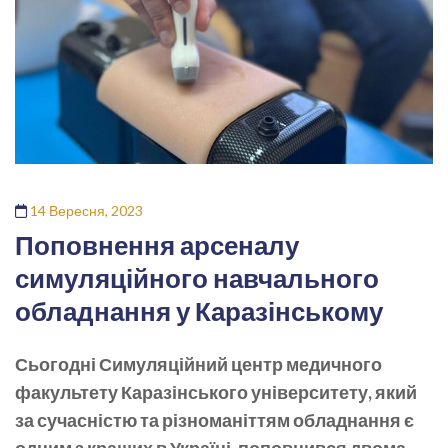
14 Вересня, 2023
Поповнення арсеналу
симуляційного навчального
обладнання у Каразінському
Сьогодні Симуляційний центр медичного
факультету Каразінського університету, який
за сучасністю та різноманіттям обладнання є
одним з кращих в Україні, поповнився двома