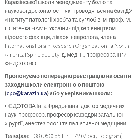
Каразінської школи менеджменту болю та
наукової досконалості, які проводяться на базі ДУ
«Інститут патології хребта та суглобів ім. проф. М.
І. Ситенка НАМН України» під керівництвом
відомого фахівця, лікаря-невролога, члена
International Brain Research Organization та North
Americal Spine Society, д. мед. н., професора Інги
ФЕДОТОВОЇ.
Пропонуємо попередню реєстрацію на освітні
заходи школи електронною поштою
(
cpo@karazin.ua
) або у керівника школи:
ФЕДОТОВА Інга Фридонівна, доктор медичних
наук, професор, професор кафедри загальної
хірургії, анестезіології та паліативної медицини
Телефон: +38 (050) 651-71-79 (Viber, Telegram)