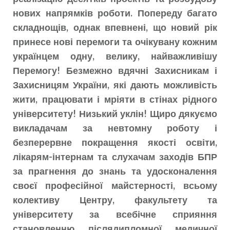
нових напрямків роботи. Попереду багато
складнощів, однак впевнені, що новий рік
принесе нові перемоги та очікувану кожним
українцем одну, велику, найважливішу
Перемогу! Безмежно вдячні Захисникам і
Захисницям України, які дають можливість
жити, працювати і мріяти в стінах рідного
університету! Низький уклін! Щиро дякуємо
викладачам за невтомну роботу і
безперервне покращення якості освіти,
лікарям-інтернам та слухачам заходів БПР
за прагнення до знань та удосконалення
своєї професійної майстерності, всьому
колективу Центру, факультету та
університету за всебічне сприяння
становленню післядипломної медичної