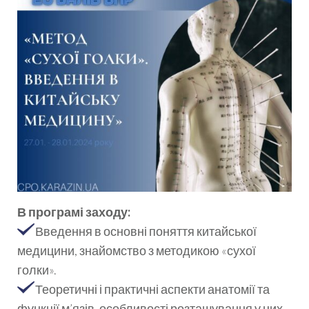
В програмі заходу:
Введення в основні поняття китайської
медицини, знайомство з методикою «сухої
голки».
Теоретичні і практичні аспекти анатомії та
функції м’язів, особливості розташування у цих