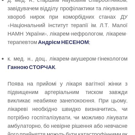
завідувачем відділу профілактики та лікування
хвороб нирок при коморбідних станах ДУ
«Національний інститут терапії ім. Л.Т. Малої
НАМН України», лікарем-нефрологом, лікарем-
терапевтом
Андрієм НЕСЕНОМ
;
к. мед. н., доц., лікарем-акушером-гінекологом
Ганною СТОРЧАК
.
Поява на прийомі у лікаря вагітної жінки з
підвищеним артеріальним тиском завжди
викликає неабияке занепокоєння. При цьому,
лікареві необхідно швидко визначитись, чи
потрібно госпіталізувати, чи можливо лікувати
амбулаторно, бо невірне рішення або невчасне
його прийняття можуть бути катастрофічними як