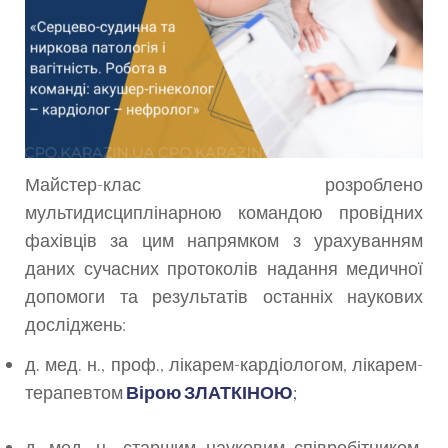
Майстер-клас розроблено
мультидисциплінарною командою провідних
фахівців за цим напрямком з урахуванням
даних сучасних протоколів надання медичної
допомоги та результатів останніх наукових
досліджень:
д. мед. н., проф., лікарем-кардіологом, лікарем-
терапевтом
Вірою ЗЛАТКІНОЮ
;
д. мед. н., старшим науковим співробітником,