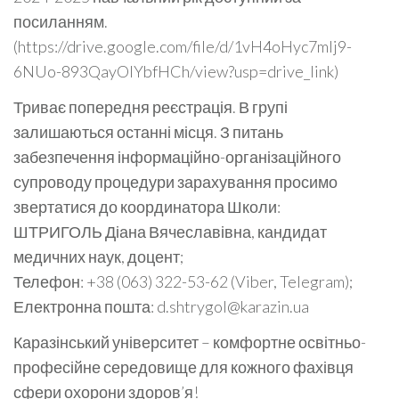
посиланням.
(https://drive.google.com/file/d/1vH4oHyc7mlj9-
6NUo-893QayOlYbfHCh/view?usp=drive_link)
Триває попередня реєстрація. В групі
залишаються останні місця. З питань
забезпечення інформаційно-організаційного
супроводу процедури зарахування просимо
звертатися до координатора Школи:
ШТРИГОЛЬ Діана Вячеславівна, кандидат
медичних наук, доцент;
Телефон: +38 (063) 322-53-62 (Viber, Telegram);
Електронна пошта: d.shtrygol@karazin.ua
Каразінський університет – комфортне освітньо-
професійне середовище для кожного фахівця
сфери охорони здоров’я!