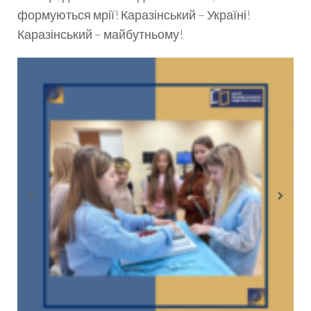
формуються мрії! Каразінський – Україні!
Каразінський – майбутньому!