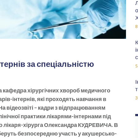
Л
о
Х
8
К
і
с
нтернів за спеціальністю
5
І
т
а кафедра хірургічних хвороб медичного
3
рів-інтернів, які проходять навчання в
 На відеозвіті – кадри з відпрацюванням
інічної практики лікарями-інтернами під
ного лікаря-хірурга Олександра КУДРЕВИЧА. В
и беруть безпосередню участь у акушерсько-