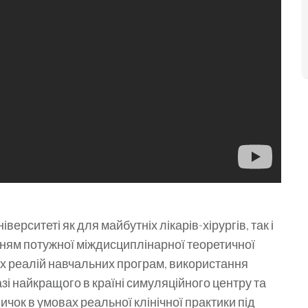
ерситеті як для майбутніх лікарів-хірургів, так і
нням потужної міждисциплінарної теоретичної
х реалій навчальних програм, використання
і найкращого в країні симуляційного центру та
чок в умовах реальної клінічної практики під