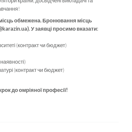
лятори країни, досвідчені викладачі та
авчання!
 місць обмежена. Бронювання місць
razin.ua). У заявці просимо вказати:
итеті (контракт чи бюджет)
наявності)
турі (контракт чи бюджет)
крок до омріяної професії!