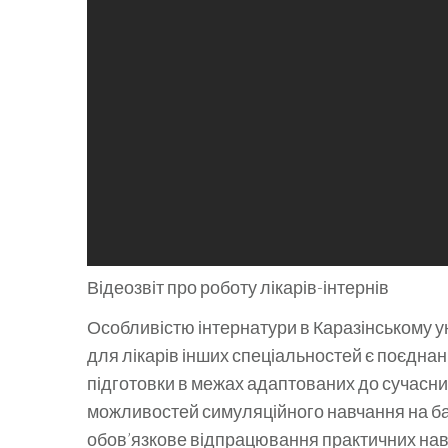
Відеозвіт про роботу лікарів-інтернів
Особливістю інтернатури в Каразінському унів
для лікарів інших спеціальностей є поєдна
підготовки в межах адаптованих до сучасни
можливостей симуляційного навчання на баз
обов’язкове відпрацювання практичних нави