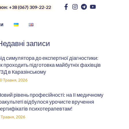
он: +38 (067) 309-22-22
ни
Недавні записи
ід симулятора до експертної діагностики:
к проходить підготовка майбутніх фахівців
ЗД в Каразінському
0 Травня, 2026
овий рівень професійності: на ІІ медичному
акультеті відбулося урочисте вручення
ертифікатів психотерапевтам!
 Травня, 2026