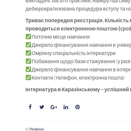
викладачі, багато практики, найкрутіші симу
дебюрократизована процедура вступу та н
Триває попередня реєстрація. Кількість
проводиться електронною поштою (cpo@ka
Поточне місце навчання
Джерело фінансування навчання в універс
Омріяну спеціальність інтернатури
Побажання щодо бази стажування (у разі 
Джерело фінансування навчання в інтерна
Контакти (телефон, електронна пошта)
Інтернатура в Каразінському – успішний 
in
Новини