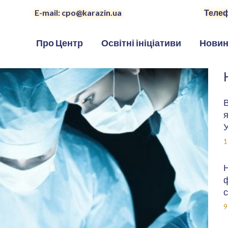
E-mail: cpo@karazin.ua
Телеф
Про Центр
Освітні ініціативи
Нови
В
я
У
1
Н
ф
с
9