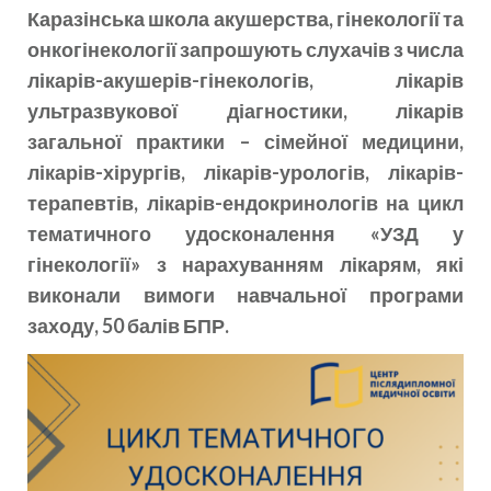
Каразінська школа акушерства, гінекології та
онкогінекології запрошують слухачів з числа
лікарів-акушерів-гінекологів, лікарів
ультразвукової діагностики, лікарів
загальної практики – сімейної медицини,
лікарів-хірургів, лікарів-урологів, лікарів-
терапевтів, лікарів-ендокринологів на цикл
тематичного удосконалення «УЗД у
гінекології» з нарахуванням лікарям, які
виконали вимоги навчальної програми
заходу, 50 балів БПР.