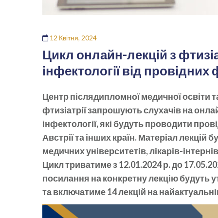
12 Квітня, 2024
Цикл онлайн-лекцій з фтизіа
інфектології від провідних 
Центр післядипломної медичної освіти т
фтизіатрії запрошують слухачів на онлайн
інфектології, які будуть проводити прові
Австрії та інших країн. Матеріал лекцій 
медичних університетів, лікарів-інтернів
Цикл триватиме з 12.01.2024 р. до 17.05.2
посилання на конкретну лекцію будуть ут
та включатиме 14 лекцій на найактуальн