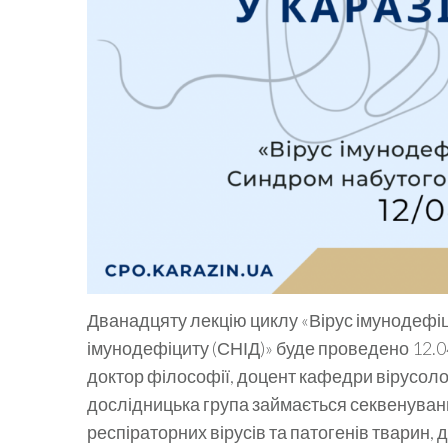
Дванадцяту лекцію циклу «Вірус імунодефі
імунодефіциту (СНІД)» буде проведено 12.04.2
доктор філософії, доцент кафедри вірусолог
дослідницька група займається секвенуванн
респіраторних вірусів та патогенів тварин,