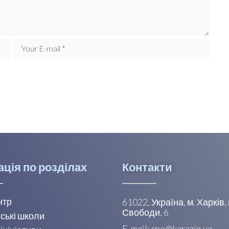
ація по розділах
Контакти
нтр
61022, Україна, м. Харків
Свободи, 6
ські школи
E-mail: cpo@karazin.ua