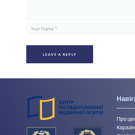
Навіг
Про це
Каразін