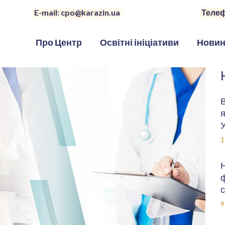
E-mail: cpo@karazin.ua
Телеф
Про Центр
Освітні ініціативи
Нови
В
я
У
1
Н
ф
с
9