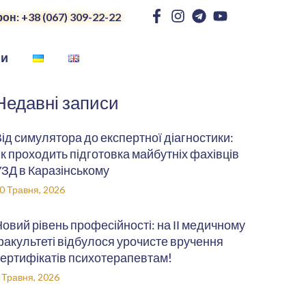
он: +38 (067) 309-22-22
ни
Недавні записи
ід симулятора до експертної діагностики:
к проходить підготовка майбутніх фахівців
ЗД в Каразінському
0 Травня, 2026
овий рівень професійності: на ІІ медичному
акультеті відбулося урочисте вручення
ертифікатів психотерапевтам!
 Травня, 2026