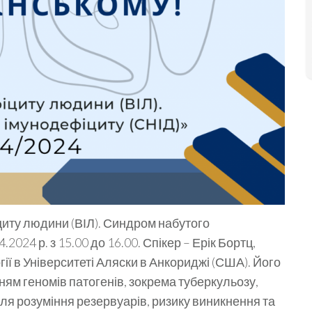
циту людини (ВІЛ). Синдром набутого
024 р. з 15.00 до 16.00. Спікер – Ерік Бортц,
ії в Університеті Аляски в Анкориджі (США). Його
ям геномів патогенів, зокрема туберкульозу,
 для розуміння резервуарів, ризику виникнення та