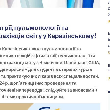
Л
о
Х
8
трії, пульмонології та
К
фахівців світу у Каразінському!
і
с
а Каразінська школа пульмонології та
5
-цикл лекцій з фтизіатрії, пульмонології та
дні фахівці світу з Німеччини, Швейцарії, США,
І
буде корисним для студентів старших курсів
т
 та практикуючих лікарів всіх спеціальностей.
3
024 р. щоп’ятниці (час проведення та
очнені напередодні, слідкуйте за анонсами!)
іші теми практичної медицини.