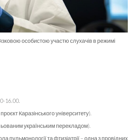
’язковою особистою участю слухачів в режимі
00-16.00.
 проєкт Каразінського університету).
бльованим українським перекладом).
а пульмонології та фтизіатрії – одна з провідних