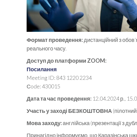
Формат проведення:
дистанційний з обов
реального часу.
Доступ до платформи ZOOM:
Посилання
Meeting ID: 843 1220 2234
Сode: 430015
Дата та час проведення:
12.04.2024 р., 15.
Участь у заході БЕЗКОШТОВНА
(пілотний
Мова заходу:
англійська (презентації з ду
Принагідно інформуємо, що Каразінська школ