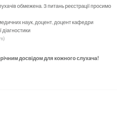
слухачів обмежена. З питань реєстрації просимо
дичних наук, доцент, доцент кафедри
ї діагностики
m)
орічним досвідом для кожного слухача!