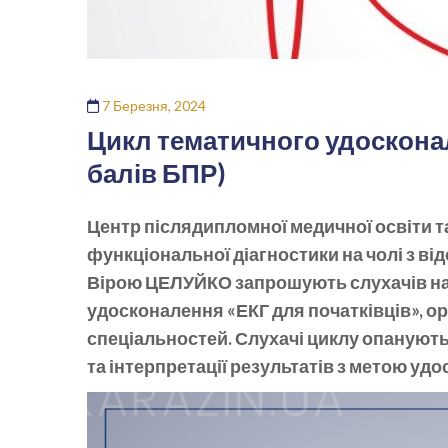
7 Березня, 2024
Цикл тематичного удосконал
балів БПР)
Центр післядипломної медичної освіти та
функціональної діагностики на чолі з відо
Вірою ЦЕЛУЙКО запрошують слухачів на
удосконалення «ЕКГ для початківців», ор
спеціальностей. Слухачі циклу опануют
та інтерпретації результатів з метою уд