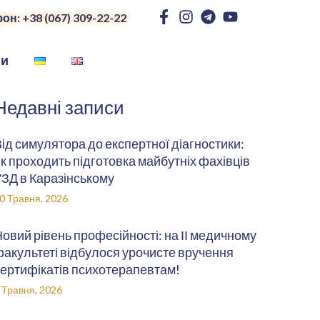
он: +38 (067) 309-22-22
ни
Недавні записи
ід симулятора до експертної діагностики:
к проходить підготовка майбутніх фахівців
ЗД в Каразінському
0 Травня, 2026
овий рівень професійності: на ІІ медичному
акультеті відбулося урочисте вручення
ертифікатів психотерапевтам!
 Травня, 2026