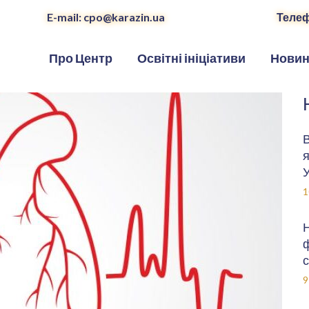
E-mail: cpo@karazin.ua
Телеф
Про Центр
Освітні ініціативи
Нови
В
я
У
1
Н
ф
с
9