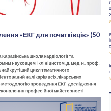
Л
о
Х
8
ення «ЕКГ для початківців» (50
К
і
с
5
 Каразінська школа кардіології та
мим науковцем і клініцистом, д. мед. н., проф.
І
 найкрутіший цикл тематичного
т
ієнтований на лікарів всіх лікарських
3
ь методологію проведення ЕКГ-дослідження
осконалення професійної майстерності.