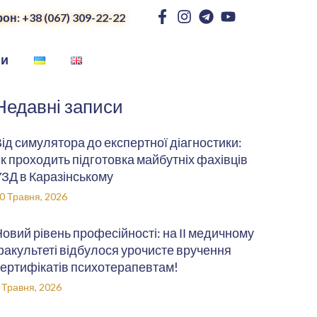
он: +38 (067) 309-22-22
ни
Недавні записи
ід симулятора до експертної діагностики:
к проходить підготовка майбутніх фахівців
ЗД в Каразінському
0 Травня, 2026
овий рівень професійності: на ІІ медичному
акультеті відбулося урочисте вручення
ертифікатів психотерапевтам!
 Травня, 2026