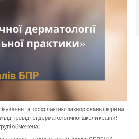
 лікування та профілактики захворювань шкіри на
и від провідної дерматологічної школи країни!
 групі обмежена!
венеролог, д. мед. н., проф. Інесса СЕРБІНА.