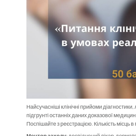
Найсучасніші клінічні прийоми діагностики,
підгрунті останніх даних доказової медицин
Поспішайте з реєстрацією. Кількість місць в
Ментор заходу
: досвідчений лікар-дермато