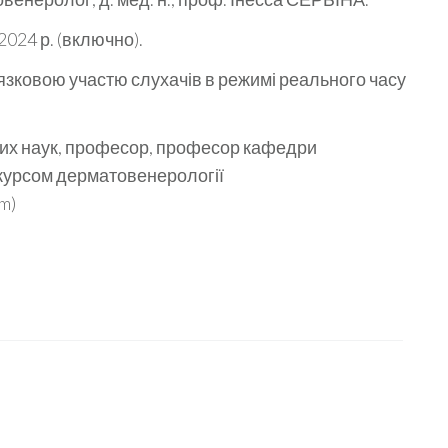
.2024 р. (включно).
’язковою участю слухачів в режимі реального часу
них наук, професор, професор кафедри
з курсом дерматовенерології
m)