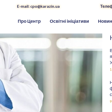
E-mail: cpo@karazin.ua
Телеф
Про Центр
Освітні ініціативи
Нови
В
я
У
1
Н
ф
с
9