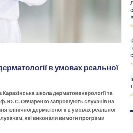
Л
о
Х
8
К
і
с
5
дерматології в умовах реальної
І
т
а Каразінська школа дерматовенерології та
3
 проф. Ю. С. Овчаренко запрошують слухачів на
я клінічної дерматології в умовах реальної
слухачам, які виконали вимоги програми