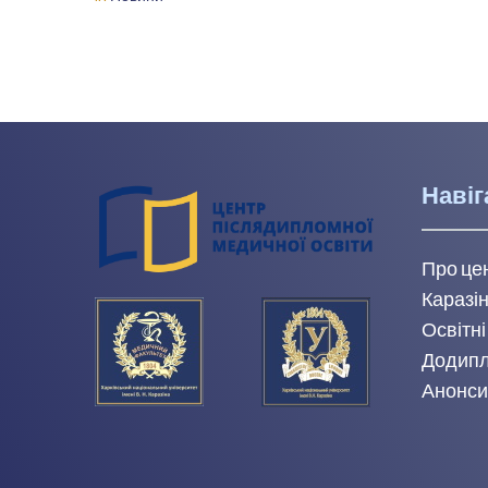
Навіг
Про це
Каразін
Освітні
Додипл
Анонси