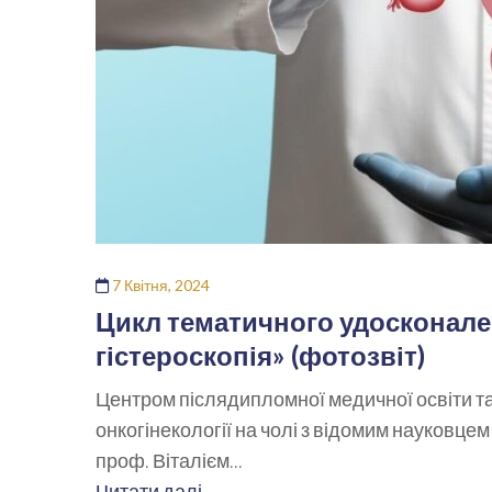
7 Квітня, 2024
Цикл тематичного удосконале
гістероскопія» (фотозвіт)
Центром післядипломної медичної освіти та
онкогінекології на чолі з відомим науковцем 
проф. Віталієм...
Читати далі