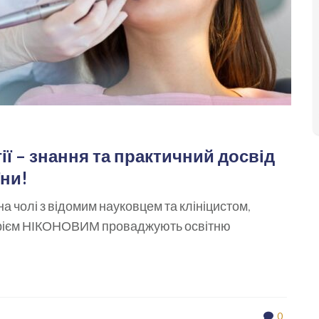
ії – знання та практичний досвід
їни!
а чолі з відомим науковцем та клініцистом,
Андрієм НІКОНОВИМ проваджують освітню
0