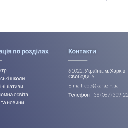
ація по розділах
Контакти
нтр
61022, Україна, м. Харків
Свободи, 6
ські школи
E-mail: cpo@karazin.ua
 ініціативи
омна освіта
Телефон +38 (067) 309-2
 та новини