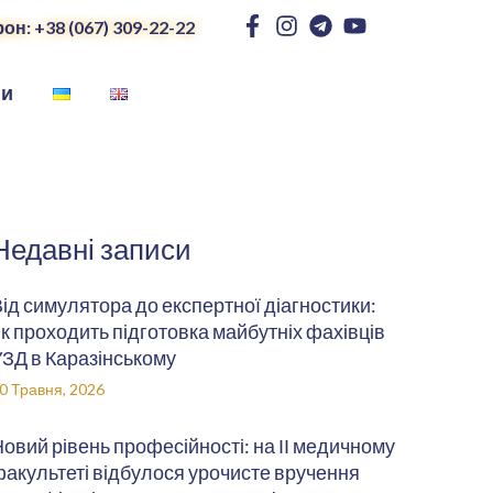
он: +38 (067) 309-22-22
ни
Недавні записи
ід симулятора до експертної діагностики:
к проходить підготовка майбутніх фахівців
ЗД в Каразінському
0 Травня, 2026
овий рівень професійності: на ІІ медичному
акультеті відбулося урочисте вручення