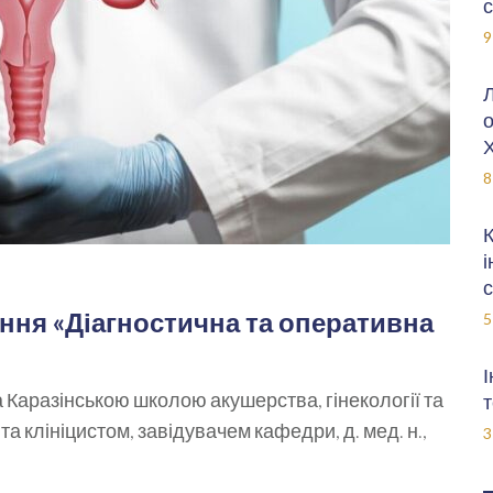
с
9
Л
о
Х
8
К
і
с
ння «Діагностична та оперативна
5
І
 Каразінською школою акушерства, гінекології та
т
та клініцистом, завідувачем кафедри, д. мед. н.,
3