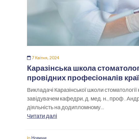
7 Квітня, 2024
Каразінська школа стоматолог
провідних професіоналів кра
Викладачі Каразінської школи стоматології н
завідувачем кафедри, д. мед. н., проф . 
діяльність на додипломному...
Читати далі
in
Новини