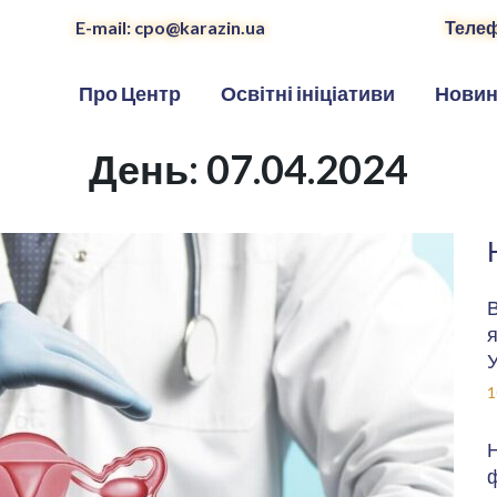
E-mail: cpo@karazin.ua
Телеф
Про Центр
Освітні ініціативи
Нови
День:
07.04.2024
В
я
У
1
Н
ф