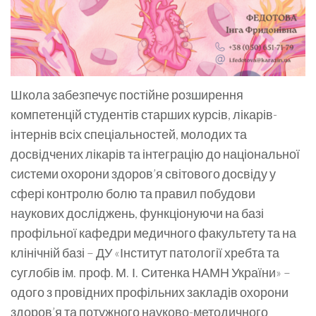
Школа забезпечує постійне розширення
компетенцій студентів старших курсів, лікарів-
інтернів всіх спеціальностей, молодих та
досвідчених лікарів та інтеграцію до національної
системи охорони здоров’я світового досвіду у
сфері контролю болю та правил побудови
наукових досліджень, функціонуючи на базі
профільної кафедри медичного факультету та на
клінічній базі – ДУ «Інститут патології хребта та
суглобів ім. проф. М. І. Ситенка НАМН України» –
одого з провідних профільних закладів охорони
здоров’я та потужного науково-методичного