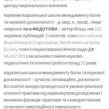
центру національного значення.
Керівник Каразінської школи менеджменту болю
та наукової досконалості – д. мед. н., проф., лікар-
невролог
Інга ФЕДОТОВА
– автор більш, ніж 150
наукових публікацій, 8 патентів, член International
Brain Research Organization, North Americal Spine
Society, член Спеціалізованої Вченої ради ДФ
64.607.001 з загальним стажем науково-
педагогічної та клінічної роботи понад 26 років.
Каразінська школа менеджменту болю та наукової
досконалості – сучасно, інноваційно, досконало!
Всі освітні заходи проводяться в умовах реальної
клінічної практики під керівництвом досвідчених і
визнаних фахівців-практиків та з використанням
сучасного симуляційного навчального