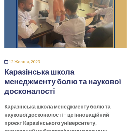
12 Жовтня, 2023
Каразінська школа
менеджменту болю та наукової
досконалості
Каразінська школа менеджменту болю та
наукової досконалості – це інноваційний
проєкт Каразінського університету,
заснований на багаторічному власному