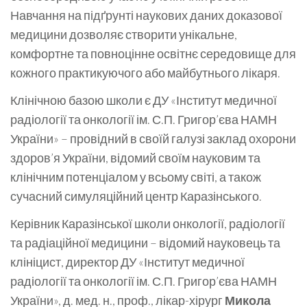
Навчання на підґрунті наукових даних доказової
медицини дозволяє створити унікальне,
комфортне та повноцінне освітнє середовище для
кожного практикуючого або майбутнього лікаря.
Клінічною базою школи є ДУ «Інститут медичної
радіології та онкології ім. С.П. Григор’єва НАМН
України» – провідний в своїй галузі заклад охорони
здоров’я України, відомий своїм науковим та
клінічним потенціалом у всьому світі, а також
сучасний симуляційний центр Каразінського.
Керівник Каразінської школи онкології, радіології
та радіаційної медицини – відомий науковець та
клініцист, директор ДУ «Інститут медичної
радіології та онкології ім. С.П. Григор’єва НАМН
України», д. мед. н., проф., лікар-хірург
Микола