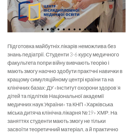
Підготовка майбутніх лікарів неможлива без
знань педіатрії. Студенти 3-6 курсу медичного
факультета попри війну вивчають теорію і
мають змогу наочно здобути практчні навички в
кращому симуляційному центрі країни та на
клінічних базах: ДУ «Інститут охорони здоров’я
дітей та підлітків Національної академії
медичних наук України» та КНП «Харківська
міська дитяча клінічна лікарня №19» ХМР. На
заняттях студенти мають змогу не тільки
засвоїти теоретичний матеріал, а й практично