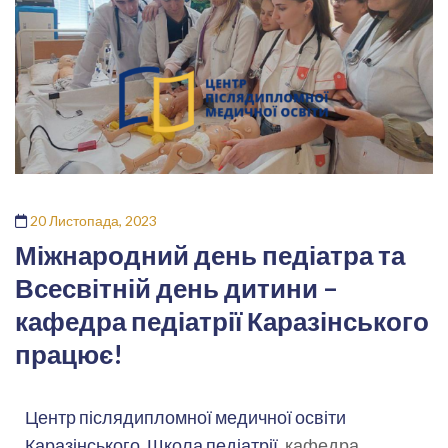
20 Листопада, 2023
Міжнародний день педіатра та
Всесвітній день дитини –
кафедра педіатрії Каразінського
працює!
Центр післядипломної медичної освіти
Каразінського,
Школа педіатрії,
кафедра